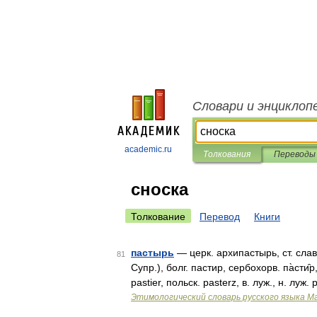
Словари и энциклоп
academic.ru
Толкования
Переводы
сноска
Толкование
Перевод
Книги
пастырь
— церк. архипастырь, ст. слав.
81
Супр.), болг. пастир, сербохорв. па̀сти̑р, 
pastier, польск. pasterz, в. луж., н. луж.
Этимологический словарь русского языка М