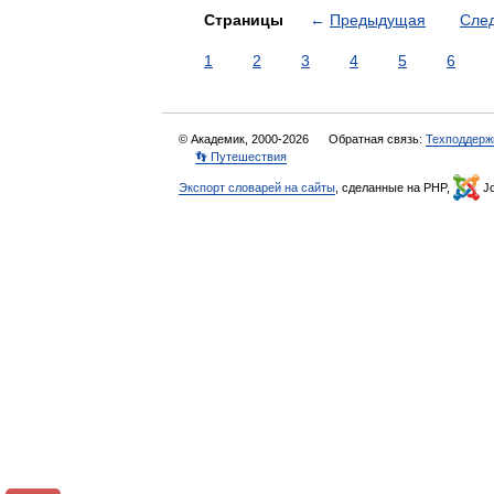
Страницы
←
Предыдущая
Сле
1
2
3
4
5
6
© Академик, 2000-2026
Обратная связь:
Техподдерж
👣 Путешествия
Экспорт словарей на сайты
, сделанные на PHP,
Jo