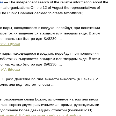
ar
— The independent search of the reliable information about the
al organizations.On the 12 of August the representatives of
f The Public Chamber decided to create two&#8230; …
 пары, находящиеся в воздухе, перейдут, при понижении
избыток их выделяется в жидком или твердом виде. В этом
го, насколько быстро идет&#8230; …
и И.А. Ефрона
 пары, находящиеся в воздухе, перейдут, при понижении
избыток их выделяется в жидком или твердом виде. В этом
го, насколько быстро идет&#8230; …
и И.А. Ефрона
. 1. разг. Действие по глаг. вынести выносить (в 1 знач.). 2.
олях или под текстом; сноска …
 откровение слова Божия, изложенное на том или ином
ались сорока двумя различными авторами, руководимыми
родолжение более двенадцати столетий (книги&#8230; …
ый перевод. Библейская энциклопедия арх. Никифора.