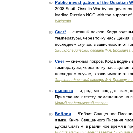
Public investigation of the Ossetian W
82
2008 South Ossetia War by nongovernment
leading Russian NGO with the support o
Wikipedia
Снег*
— снежный покров. Когда водяные
83
температуры, через точку насыщения, 
последнем случае, в зависимости от то
Энциклопедический словарь Ф.А. Брокгауза 
Снег
— снежный покров. Когда водяные
84
температуры, через точку насыщения, 
последнем случае, в зависимости от то
Энциклопедический словарь Ф.А. Брокгауза 
вы́носка
— и, род. мн. сок, дат. скам, ж
85
Примечание к тексту, помещенное на п
Малый академический словарь
Библия
— Б’иблия Священное Писание,
86
языке. Книги Священного Писания пис
Духом Святым, в различное время в п
Библия. Ветхий и Новый заветы. Синодальн