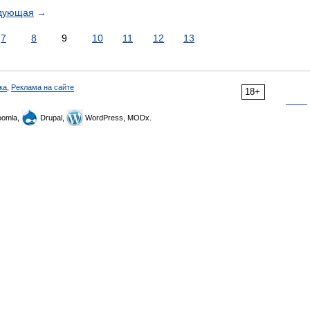
дующая
→
7
8
9
10
11
12
13
ка
,
Реклама на сайте
18+
omla,
Drupal,
WordPress, MODx.