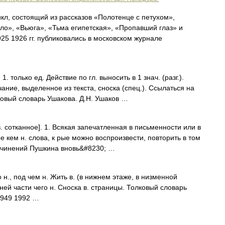
состоящий из рассказов «Полотенце с петухом»,
о», «Вьюга», «Тьма египетская», «Пропавший глаз» и
925 1926 гг. публиковались в московском журнале
 только ед. Действие по гл. выносить в 1 знач. (разг.).
ние, выделенное из текста, сноска (спец.). Ссылаться на
ковый словарь Ушакова. Д.Н. Ушаков …
в. сотканное]. 1. Всякая запечатленная в письменности или в
 кем н. слова, к рые можно воспроизвести, повторить в том
 сочинений Пушкина вновь&#8230; …
 н., под чем н. Жить в. (в нижнем этаже, в низменной
ижней части чего н. Сноска в. страницы. Толковый словарь
1949 1992 …