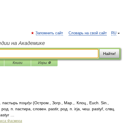
Запомнить сайт
Словарь на свой сайт
RU
едии на Академике
Найти!
Книги
Игры ⚽
 пастырь ποιμήν (Остром., Зогр., Мар.,. Клоц., Еuсh. Sin.,
род. п. пастира, словен. pastir, род. п. irja, чеш. pastyř, слвц.
 раstуr …
акса Фасмера