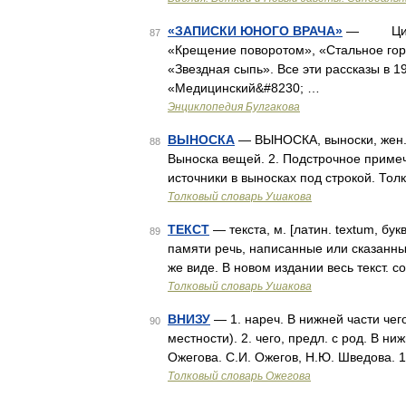
«ЗАПИСКИ ЮНОГО ВРАЧА»
— Цикл, 
87
«Крещение поворотом», «Стальное горл
«Звездная сыпь». Все эти рассказы в 1
«Медицинский&#8230; …
Энциклопедия Булгакова
ВЫНОСКА
— ВЫНОСКА, выноски, жен. 1.
88
Выноска вещей. 2. Подстрочное примеча
источники в выносках под строкой. Тол
Толковый словарь Ушакова
ТЕКСТ
— текста, м. [латин. textum, бук
89
памяти речь, написанные или сказанные
же виде. В новом издании весь текст.
Толковый словарь Ушакова
ВНИЗУ
— 1. нареч. В нижней части чего
90
местности). 2. чего, предл. с род. В н
Ожегова. С.И. Ожегов, Н.Ю. Шведова. 
Толковый словарь Ожегова